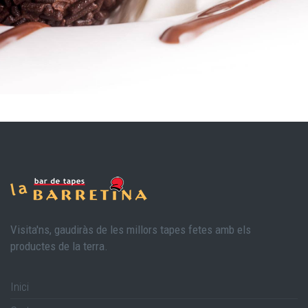
Visita'ns, gaudiràs de les millors tapes fetes amb els
productes de la terra.
Inici