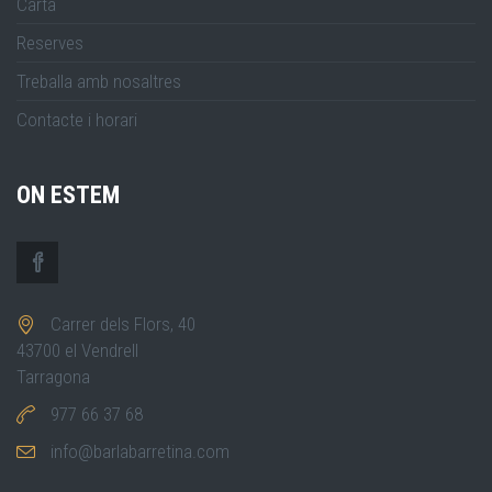
Carta
Reserves
Treballa amb nosaltres
Contacte i horari
ON ESTEM
Carrer dels Flors, 40
43700 el Vendrell
Tarragona
977 66 37 68
info@barlabarretina.com