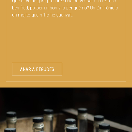
Què et ve de gust prendre? Una cervessa o un refresc
ben fred, potser un bon vi o per què no? Un Gin Tónic o
un mojito que m'ho he guanyat.
ANAR A BEGUDES