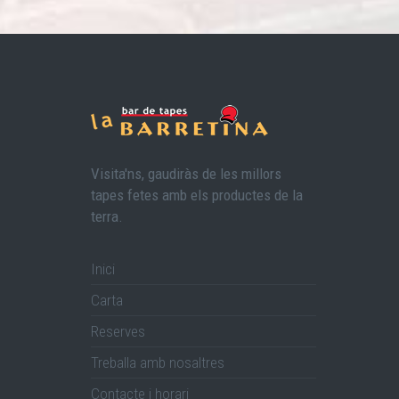
Visita'ns, gaudiràs de les millors
tapes fetes amb els productes de la
terra.
Inici
Carta
Reserves
Treballa amb nosaltres
Contacte i horari