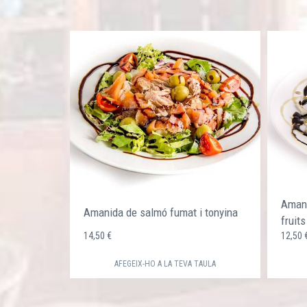
Amani
Amanida de salmó fumat i tonyina
fruits
14,50 €
12,50
AFEGEIX-HO A LA TEVA TAULA