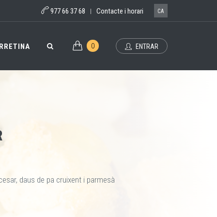
977 66 37 68
Contacte i horari
|
CA
0
RRETINA
ENTRAR
R
cesar, daus de pa cruixent i parmesà