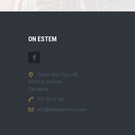
ON ESTEM
Carrer dels Flors, 40
43700 el Vendrell
Tarragona
977 66 37 68
info@barlabarretina.com