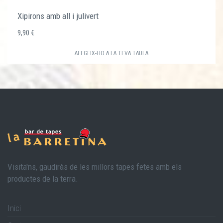
Xipirons amb all i julivert
9,90 €
AFEGEIX-HO A LA TEVA TAULA
Visita'ns, gaudiràs de les millors tapes fetes amb els
productes de la terra.
Inici