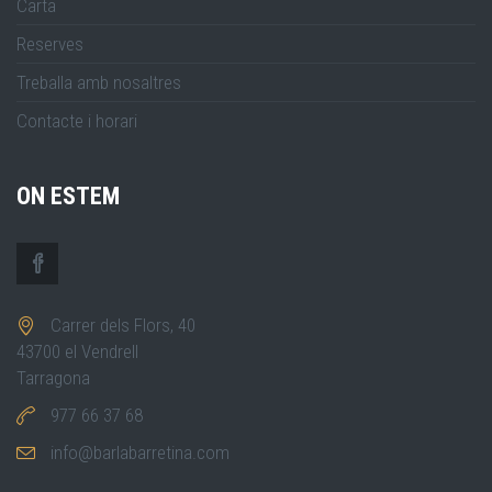
Carta
Reserves
Treballa amb nosaltres
Contacte i horari
ON ESTEM
Carrer dels Flors, 40
43700 el Vendrell
Tarragona
977 66 37 68
info@barlabarretina.com