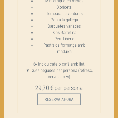
Mini croquetes mixtes
Xoricets
Tempura de verdures
Pop a la gallega
Barquetes variades
Xips Barretina
Pernil ibèric
Pastís de formatge amb
maduixa
☕ Inclou cafè o cafè amb llet.
🍷 Dues begudes per persona (refresc,
cervesa o vi)
29,70 € per persona
RESERVA AHORA