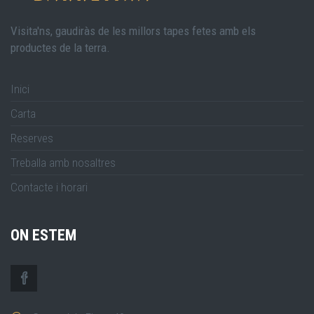
Visita'ns, gaudiràs de les millors tapes fetes amb els
productes de la terra.
Inici
Carta
Reserves
Treballa amb nosaltres
Contacte i horari
ON ESTEM