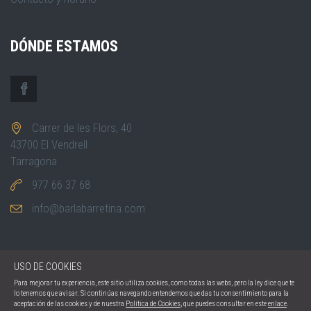
DÓNDE ESTAMOS
Carrer de les Flors, 40
43700 El Vendrell
Tarragona
977 66 37 68
info@barlabarretina.com
USO DE COOKIES
Para mejorar tu experiencia, este sitio utiliza cookies, como todas las webs, pero la ley dice que te
2026 © La Barretina
Todos los derechos reservados.
lo tenemos que avisar. Si continúas navegando entendemos que das tu consentimiento para la
Política de privacidad
Política de cookies
aceptación de las cookies y de nuestra
Política de Cookies
, que puedes consultar en este
enlace
.