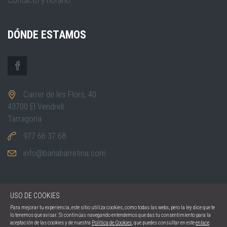
Contacto y horario
DÓNDE ESTAMOS
Carrer de les Flors, 40
43700 El Vendrell
Tarragona
977 66 37 68
info@barlabarretina.com
USO DE COOKIES
Para mejorar tu experiencia, este sitio utiliza cookies, como todas las webs, pero la ley dice que te
2026 © La Barretina
Todos los derechos reservados.
lo tenemos que avisar. Si continúas navegando entendemos que das tu consentimiento para la
Política de privacidad
Política de cookies
aceptación de las cookies y de nuestra
Política de Cookies
, que puedes consultar en este
enlace
.