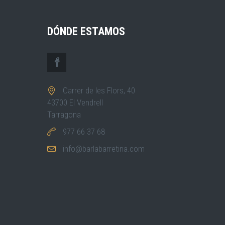
DÓNDE ESTAMOS
Carrer de les Flors, 40
43700 El Vendrell
Tarragona
977 66 37 68
info@barlabarretina.com