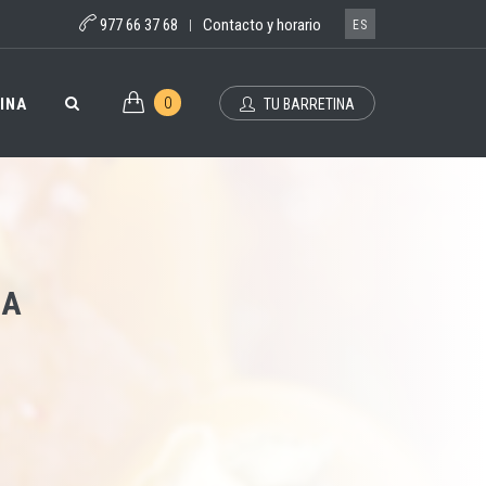
977 66 37 68
Contacto y horario
|
ES
0
INA
TU BARRETINA
NA