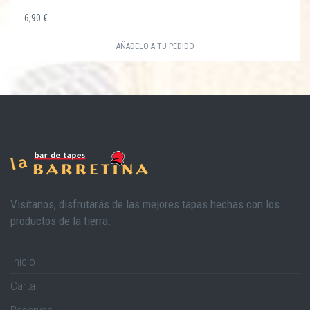
6,90 €
AÑÁDELO A TU PEDIDO
Visítanos, disfrutarás de las mejores tapas hechas con los
productos de la tierra.
Inicio
Carta
Reservas