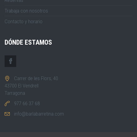
Trabaja con nosotros
Contacto y horario
DÓNDE ESTAMOS
Carrer de les Flors, 40
43700 El Vendrell
Tarragona
977 66 37 68
info@barlabarretina.com