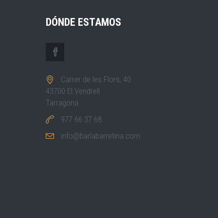
DÓNDE ESTAMOS
Carrer de les Flors, 40
43700 El Vendrell
Tarragona
977 66 37 68
info@barlabarretina.com