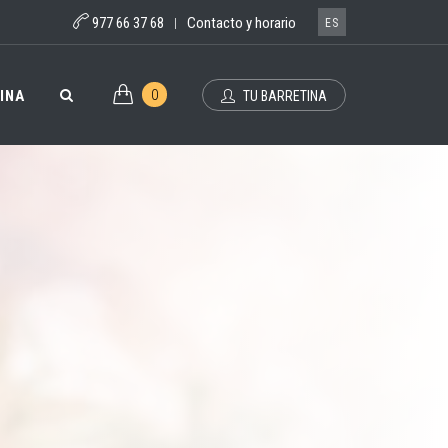
977 66 37 68
Contacto y horario
|
ES
0
INA
TU BARRETINA