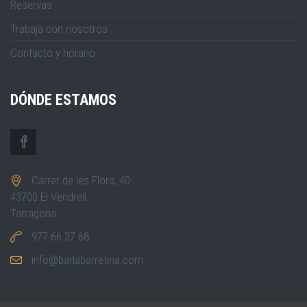
Reservas
Trabaja con nosotros
Contacto y horario
DÓNDE ESTAMOS
Carrer de les Flors, 40
43700 El Vendrell
Tarragona
977 66 37 68
info@barlabarretina.com