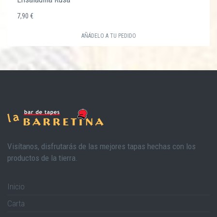
7,90 €
AÑÁDELO A TU PEDIDO
Visítanos, disfrutarás de las mejores tapas hechas con los
productos de la tierra.
Inicio
Carta