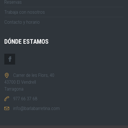
Reservas
Trabaja con nosotros
Contacto y horario
DÓNDE ESTAMOS
Carrer de les Flors, 40
43700 El Vendrell
Tarragona
977 66 37 68
info@barlabarretina.com