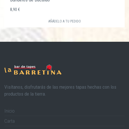
8,90 €
AÑÁDELO A TU PEDIDO
Visítanos, disfrutarás de las mejores tapas hechas con los
productos de la tierra.
Inicio
Carta