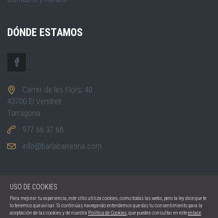
DÓNDE ESTAMOS
Carrer de les Flors, 40
43700 El Vendrell
Tarragona
977 66 37 68
info@barlabarretina.com
USO DE COOKIES
Para mejorar tu experiencia, este sitio utiliza cookies, como todas las webs, pero la ley dice que te
2026 © La Barretina
Todos los derechos reservados.
lo tenemos que avisar. Si continúas navegando entendemos que das tu consentimiento para la
Política de privacidad
Política de cookies
aceptación de las cookies y de nuestra
Política de Cookies
, que puedes consultar en este
enlace
.