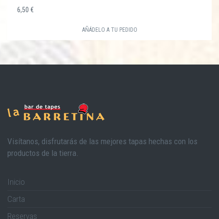
6,50 €
AÑÁDELO A TU PEDIDO
Visítanos, disfrutarás de las mejores tapas hechas con los
productos de la tierra.
Inicio
Carta
Reservas