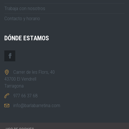
Trabaja con nosotros
Contacto y horario
DÓNDE ESTAMOS
Carrer de les Flors, 40
43700 El Vendrell
Tarragona
977 66 37 68
info@barlabarretina.com