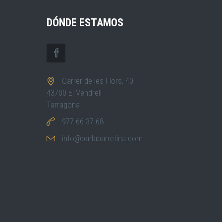
DÓNDE ESTAMOS
Carrer de les Flors, 40
43700 El Vendrell
Tarragona
977 66 37 68
info@barlabarretina.com