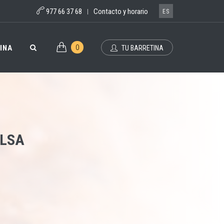
977 66 37 68
Contacto y horario
|
ES
0
INA
TU BARRETINA
ALSA